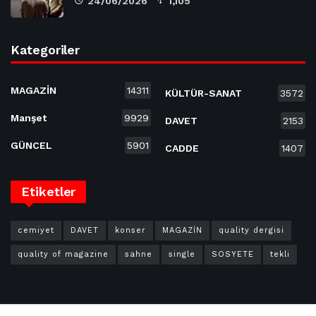
24/06/2026
1,105
Kategoriler
MAGAZİN
14311
KÜLTÜR-SANAT
3572
Manşet
9929
DAVET
2153
GÜNCEL
5901
CADDE
1407
Etiketler
cemiyet
DAVET
konser
MAGAZİN
quality dergisi
quality of magazine
sahne
single
SOSYETE
tekli