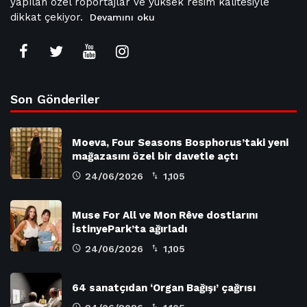
yapılan özel röportajlar ve yüksek resim kalitesiyle
dikkat çekiyor.
Devamını oku
Son Gönderiler
Moeva, Four Seasons Bosphorus’taki yeni
mağazasını özel bir davetle açtı
24/06/2026
1,105
Muse For All ve Mon Rêve dostlarını
İstinyePark’ta ağırladı
24/06/2026
1,105
64 sanatçıdan ‘Organ Bağışı’ çağrısı