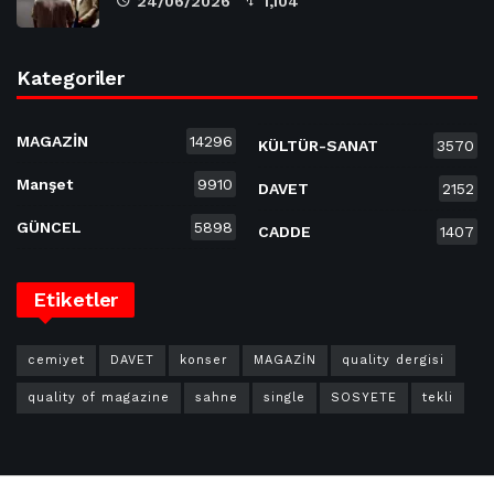
24/06/2026
1,104
Kategoriler
MAGAZİN
14296
KÜLTÜR-SANAT
3570
Manşet
9910
DAVET
2152
GÜNCEL
5898
CADDE
1407
Etiketler
cemiyet
DAVET
konser
MAGAZİN
quality dergisi
quality of magazine
sahne
single
SOSYETE
tekli