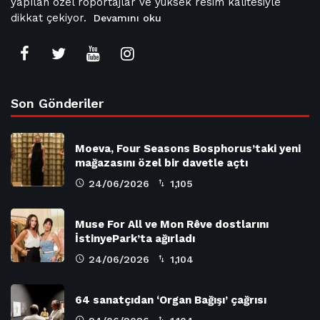
yapılan özel röportajlar ve yüksek resim kalitesiyle
dikkat çekiyor.
Devamını oku
Son Gönderiler
Moeva, Four Seasons Bosphorus’taki yeni
mağazasını özel bir davetle açtı
24/06/2026
1,105
Muse For All ve Mon Rêve dostlarını
İstinyePark’ta ağırladı
24/06/2026
1,104
64 sanatçıdan ‘Organ Bağışı’ çağrısı