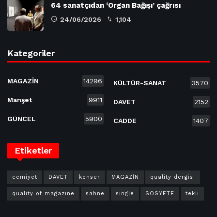
64 sanatçıdan ‘Organ Bağışı’ çağrısı
24/06/2026
1,104
Kategoriler
MAGAZİN
14296
KÜLTÜR-SANAT
3570
Manşet
9911
DAVET
2152
GÜNCEL
5900
CADDE
1407
Etiketler
cemiyet
DAVET
konser
MAGAZİN
quality dergisi
quality of magazine
sahne
single
SOSYETE
tekli