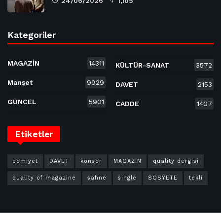
24/06/2026
1,105
Kategoriler
MAGAZİN
14311
KÜLTÜR-SANAT
3572
Manşet
9929
DAVET
2153
GÜNCEL
5901
CADDE
1407
Etiketler
cemiyet
DAVET
konser
MAGAZİN
quality dergisi
quality of magazine
sahne
single
SOSYETE
tekli