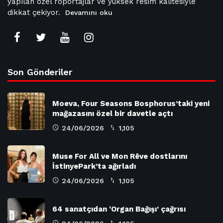
yapılan özel röportajlar ve yüksek resim kalitesiyle
dikkat çekiyor.
Devamını oku
Son Gönderiler
Moeva, Four Seasons Bosphorus’taki yeni
mağazasını özel bir davetle açtı
24/06/2026
1,105
Muse For All ve Mon Rêve dostlarını
İstinyePark’ta ağırladı
24/06/2026
1,105
64 sanatçıdan ‘Organ Bağışı’ çağrısı