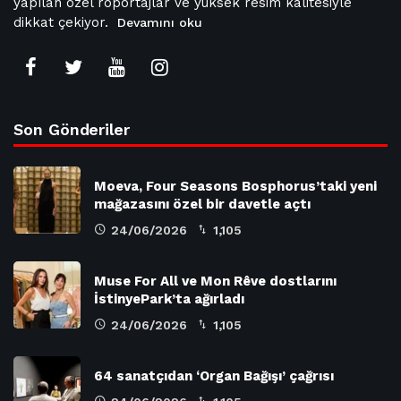
yapılan özel röportajlar ve yüksek resim kalitesiyle
dikkat çekiyor.
Devamını oku
Son Gönderiler
Moeva, Four Seasons Bosphorus’taki yeni
mağazasını özel bir davetle açtı
24/06/2026
1,105
Muse For All ve Mon Rêve dostlarını
İstinyePark’ta ağırladı
24/06/2026
1,105
64 sanatçıdan ‘Organ Bağışı’ çağrısı