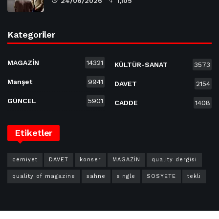
24/06/2026
1,105
Kategoriler
MAGAZİN
14321
KÜLTÜR-SANAT
3573
Manşet
9941
DAVET
2154
GÜNCEL
5901
CADDE
1408
Etiketler
cemiyet
DAVET
konser
MAGAZİN
quality dergisi
quality of magazine
sahne
single
SOSYETE
tekli