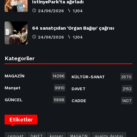
İstinyePark’ta ağırladı
24/06/2026
1,104
64 sanatçıdan ‘Organ Bağışı’ çağrısı
24/06/2026
1,104
Kategoriler
MAGAZİN
14296
KÜLTÜR-SANAT
3570
Manşet
9910
DAVET
2152
GÜNCEL
5898
CADDE
1407
Etiketler
cemiyet
DAVET
konser
MAGAZİN
quality dergisi