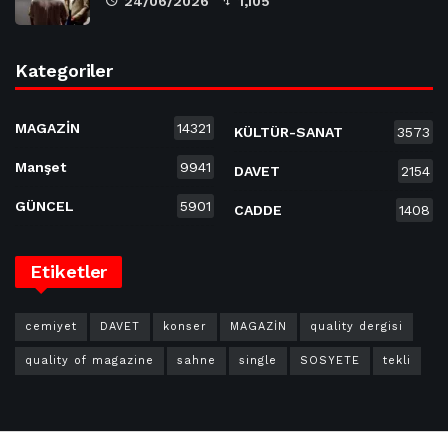
24/06/2026
1,105
Kategoriler
MAGAZİN
14321
KÜLTÜR-SANAT
3573
Manşet
9941
DAVET
2154
GÜNCEL
5901
CADDE
1408
Etiketler
cemiyet
DAVET
konser
MAGAZİN
quality dergisi
quality of magazine
sahne
single
SOSYETE
tekli