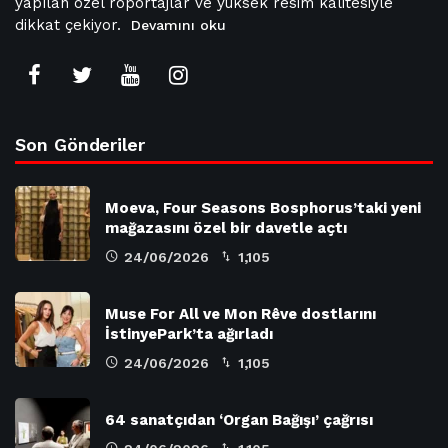
yapılan özel röportajlar ve yüksek resim kalitesiyle
dikkat çekiyor.
Devamını oku
Son Gönderiler
Moeva, Four Seasons Bosphorus’taki yeni
mağazasını özel bir davetle açtı
24/06/2026
1,105
Muse For All ve Mon Rêve dostlarını
İstinyePark’ta ağırladı
24/06/2026
1,105
64 sanatçıdan ‘Organ Bağışı’ çağrısı