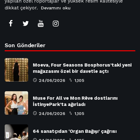
yapılan özel röportajlar ve yüksek resim kalitesiyle
dikkat çekiyor.
Devamını oku
Son Gönderiler
Moeva, Four Seasons Bosphorus’taki yeni
mağazasını özel bir davetle açtı
24/06/2026
1,105
Muse For All ve Mon Rêve dostlarını
İstinyePark’ta ağırladı
24/06/2026
1,105
64 sanatçıdan ‘Organ Bağışı’ çağrısı