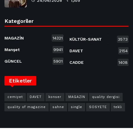
24/06/2026
1,105
Kategoriler
MAGAZİN
14321
KÜLTÜR-SANAT
3573
Manşet
9941
DAVET
2154
GÜNCEL
5901
CADDE
1408
Etiketler
cemiyet
DAVET
konser
MAGAZİN
quality dergisi
quality of magazine
sahne
single
SOSYETE
tekli