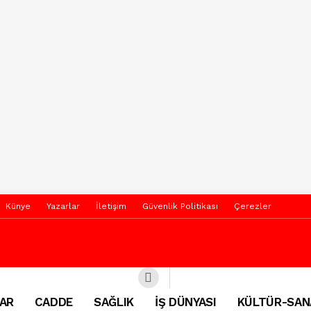
Künye
Yazarlar
İletişim
Güvenlik Politikası
Çerezler
AR
CADDE
SAĞLIK
İŞ DÜNYASI
KÜLTÜR-SAN