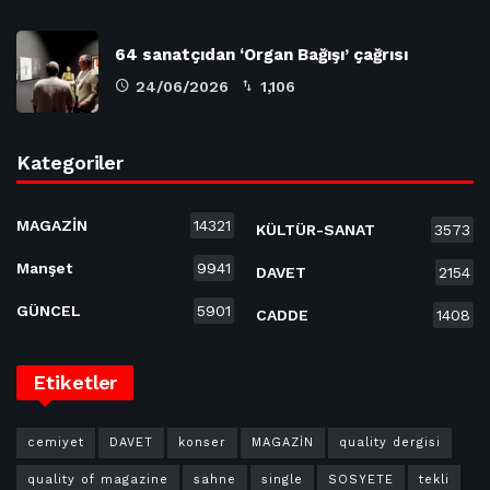
64 sanatçıdan ‘Organ Bağışı’ çağrısı
24/06/2026
1,106
Kategoriler
MAGAZİN
14321
KÜLTÜR-SANAT
3573
Manşet
9941
DAVET
2154
GÜNCEL
5901
CADDE
1408
Etiketler
cemiyet
DAVET
konser
MAGAZİN
quality dergisi
quality of magazine
sahne
single
SOSYETE
tekli