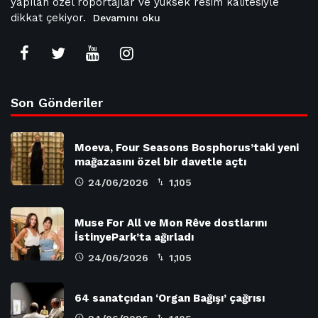
yapılan özel röportajlar ve yüksek resim kalitesiyle
dikkat çekiyor.
Devamını oku
Son Gönderiler
Moeva, Four Seasons Bosphorus’taki yeni
mağazasını özel bir davetle açtı
24/06/2026
1,105
Muse For All ve Mon Rêve dostlarını
İstinyePark’ta ağırladı
24/06/2026
1,105
64 sanatçıdan ‘Organ Bağışı’ çağrısı