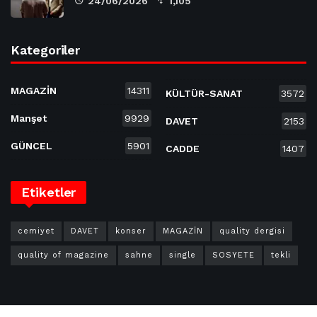
24/06/2026
1,105
Kategoriler
MAGAZİN
14311
KÜLTÜR-SANAT
3572
Manşet
9929
DAVET
2153
GÜNCEL
5901
CADDE
1407
Etiketler
cemiyet
DAVET
konser
MAGAZİN
quality dergisi
quality of magazine
sahne
single
SOSYETE
tekli