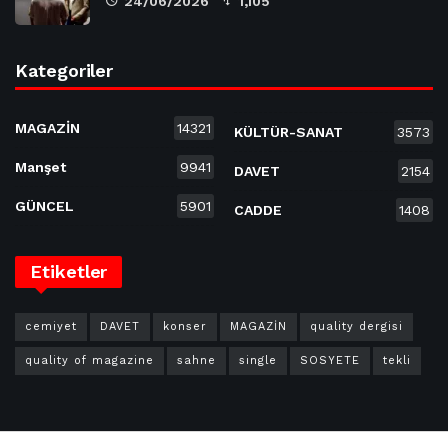
24/06/2026
1,105
Kategoriler
MAGAZİN
14321
KÜLTÜR-SANAT
3573
Manşet
9941
DAVET
2154
GÜNCEL
5901
CADDE
1408
Etiketler
cemiyet
DAVET
konser
MAGAZİN
quality dergisi
quality of magazine
sahne
single
SOSYETE
tekli