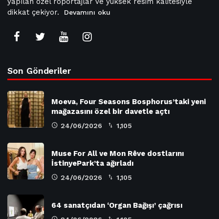
yapılan özel röportajlar ve yüksek resim kalitesiyle
dikkat çekiyor.
Devamını oku
Son Gönderiler
Moeva, Four Seasons Bosphorus’taki yeni
mağazasını özel bir davetle açtı
24/06/2026
1,105
Muse For All ve Mon Rêve dostlarını
İstinyePark’ta ağırladı
24/06/2026
1,105
64 sanatçıdan ‘Organ Bağışı’ çağrısı