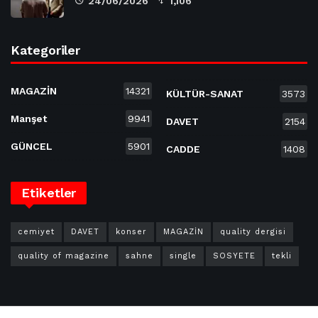
24/06/2026
1,106
Kategoriler
MAGAZİN
14321
KÜLTÜR-SANAT
3573
Manşet
9941
DAVET
2154
GÜNCEL
5901
CADDE
1408
Etiketler
cemiyet
DAVET
konser
MAGAZİN
quality dergisi
quality of magazine
sahne
single
SOSYETE
tekli