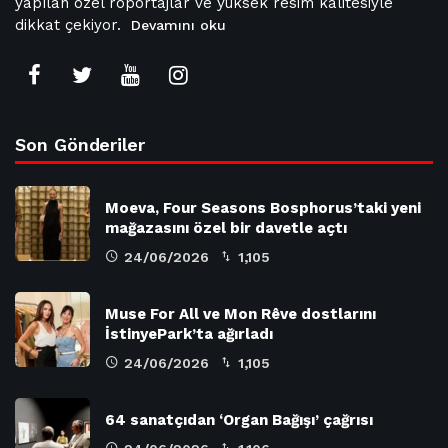
yapılan özel röportajlar ve yüksek resim kalitesiyle
dikkat çekiyor.
Devamını oku
Son Gönderiler
Moeva, Four Seasons Bosphorus’taki yeni
mağazasını özel bir davetle açtı
24/06/2026
1,105
Muse For All ve Mon Rêve dostlarını
İstinyePark’ta ağırladı
24/06/2026
1,105
64 sanatçıdan ‘Organ Bağışı’ çağrısı