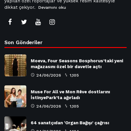
yapılan özel röportajlar ve yüksek resim kalitesiyle
dikkat çekiyor.
Devamını oku
Son Gönderiler
Moeva, Four Seasons Bosphorus’taki yeni
mağazasını özel bir davetle açtı
24/06/2026
1,105
Muse For All ve Mon Rêve dostlarını
İstinyePark’ta ağırladı
24/06/2026
1,105
64 sanatçıdan ‘Organ Bağışı’ çağrısı