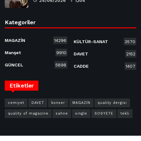
24/06/2026
1,104
Kategoriler
MAGAZİN
14296
KÜLTÜR-SANAT
3570
Manşet
9910
DAVET
2152
GÜNCEL
5898
CADDE
1407
Etiketler
cemiyet
DAVET
konser
MAGAZİN
quality dergisi
quality of magazine
sahne
single
SOSYETE
tekli