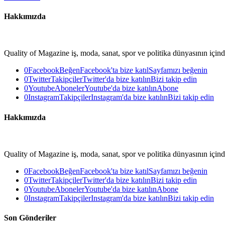
Hakkımızda
Quality of Magazine iş, moda, sanat, spor ve politika dünyasının içinde
0
Facebook
Beğen
Facebook'ta bize katıl
Sayfamızı beğenin
0
Twitter
Takipçiler
Twitter'da bize katılın
Bizi takip edin
0
Youtube
Aboneler
Youtube'da bize katılın
Abone
0
Instagram
Takipçiler
Instagram'da bize katılın
Bizi takip edin
Hakkımızda
Quality of Magazine iş, moda, sanat, spor ve politika dünyasının içinde
0
Facebook
Beğen
Facebook'ta bize katıl
Sayfamızı beğenin
0
Twitter
Takipçiler
Twitter'da bize katılın
Bizi takip edin
0
Youtube
Aboneler
Youtube'da bize katılın
Abone
0
Instagram
Takipçiler
Instagram'da bize katılın
Bizi takip edin
Son Gönderiler