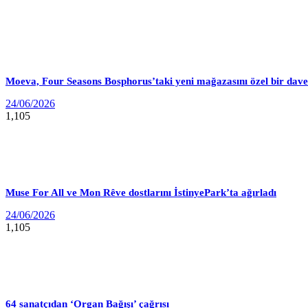
Moeva, Four Seasons Bosphorus’taki yeni mağazasını özel bir davet
24/06/2026
1,105
Muse For All ve Mon Rêve dostlarını İstinyePark’ta ağırladı
24/06/2026
1,105
64 sanatçıdan ‘Organ Bağışı’ çağrısı