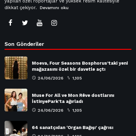
yapılan özel röportajlar ve yüksek resim kalitesiyle
dikkat çekiyor.
Devamını oku
Son Gönderiler
Moeva, Four Seasons Bosphorus’taki yeni
mağazasını özel bir davetle açtı
24/06/2026
1,105
Muse For All ve Mon Rêve dostlarını
İstinyePark’ta ağırladı
24/06/2026
1,105
64 sanatçıdan ‘Organ Bağışı’ çağrısı