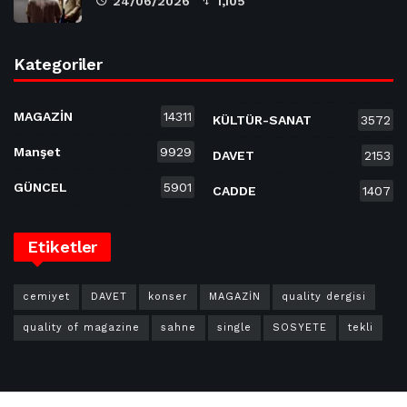
24/06/2026
1,105
Kategoriler
MAGAZİN
14311
KÜLTÜR-SANAT
3572
Manşet
9929
DAVET
2153
GÜNCEL
5901
CADDE
1407
Etiketler
cemiyet
DAVET
konser
MAGAZİN
quality dergisi
quality of magazine
sahne
single
SOSYETE
tekli