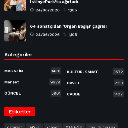
İstinyePark’ta ağırladı
24/06/2026
1,105
64 sanatçıdan ‘Organ Bağışı’ çağrısı
24/06/2026
1,105
Kategoriler
MAGAZİN
14311
KÜLTÜR-SANAT
3572
Manşet
9929
DAVET
2153
GÜNCEL
5901
CADDE
1407
Etiketler
cemiyet
DAVET
konser
MAGAZİN
quality dergisi