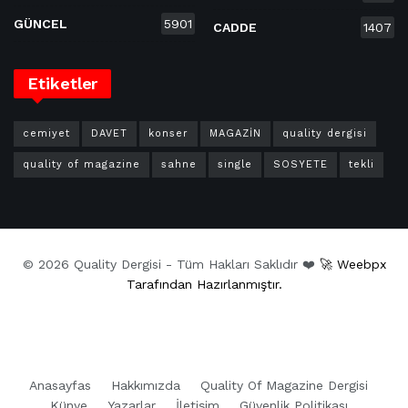
GÜNCEL
5901
CADDE
1407
Etiketler
cemiyet
DAVET
konser
MAGAZİN
quality dergisi
quality of magazine
sahne
single
SOSYETE
tekli
© 2026 Quality Dergisi - Tüm Hakları Saklıdır ❤️
🚀 Weebpx
Tarafından Hazırlanmıştır.
Anasayfas
Hakkımızda
Quality Of Magazine Dergisi
Künye
Yazarlar
İletişim
Güvenlik Politikası