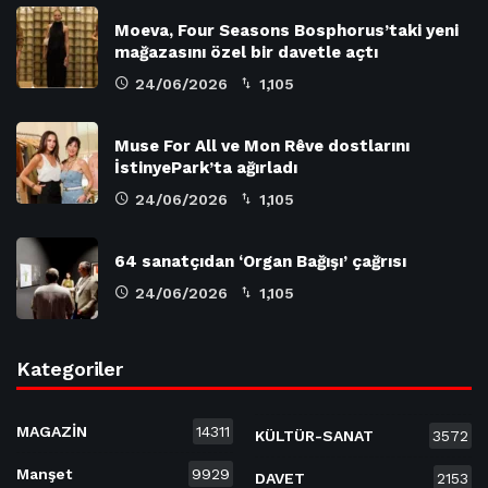
Moeva, Four Seasons Bosphorus’taki yeni
mağazasını özel bir davetle açtı
24/06/2026
1,105
Muse For All ve Mon Rêve dostlarını
İstinyePark’ta ağırladı
24/06/2026
1,105
64 sanatçıdan ‘Organ Bağışı’ çağrısı
24/06/2026
1,105
Kategoriler
MAGAZİN
14311
KÜLTÜR-SANAT
3572
Manşet
9929
DAVET
2153