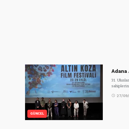
Adana A
31. Ulusla
sahiplerin
27/09
GÜNCEL