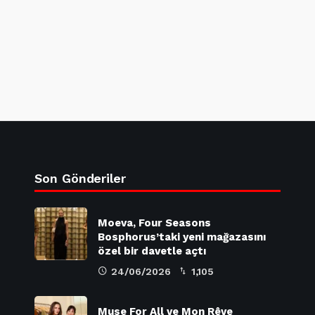
Son Gönderiler
Moeva, Four Seasons
Bosphorus’taki yeni mağazasını
özel bir davetle açtı
24/06/2026
1,105
Muse For All ve Mon Rêve