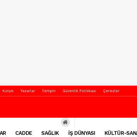
Künye
Yazarlar
İletişim
Güvenlik Politikası
Çerezler
AR
CADDE
SAĞLIK
İŞ DÜNYASI
KÜLTÜR-SAN