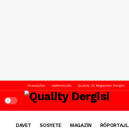
Anasayfas
Hakkımızda
Quality Of Magazine Dergisi
Dark mode
DAVET
SOSYETE
MAGAZİN
RÖPORTAJL