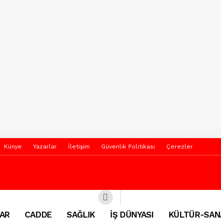
Künye
Yazarlar
İletişim
Güvenlik Politikası
Çerezler
AR
CADDE
SAĞLIK
İŞ DÜNYASI
KÜLTÜR-SAN