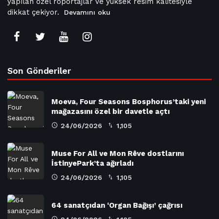
yapılan özel röportajlar ve yüksek resim kalitesiyle
dikkat çekiyor.
Devamını oku
Son Gönderiler
Moeva, Four Seasons Bosphorus’taki yeni
mağazasını özel bir davetle açtı
24/06/2026
1,105
Muse For All ve Mon Rêve dostlarını
İstinyePark’ta ağırladı
24/06/2026
1,105
64 sanatçıdan ‘Organ Bağışı’ çağrısı