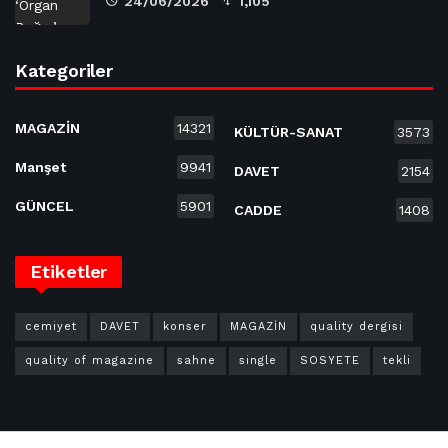
24/06/2026
1,105
Kategoriler
MAGAZİN
14321
KÜLTÜR-SANAT
3573
Manşet
9941
DAVET
2154
GÜNCEL
5901
CADDE
1408
Etiketler
cemiyet
DAVET
konser
MAGAZİN
quality dergisi
quality of magazine
sahne
single
SOSYETE
tekli