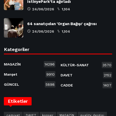
İstinyePark’ta ağırladı
24/06/2026
1,104
64 sanatçıdan ‘Organ Bağışı’ çağrısı
24/06/2026
1,104
Kategoriler
MAGAZİN
14296
KÜLTÜR-SANAT
3570
Manşet
9910
DAVET
2152
GÜNCEL
5898
CADDE
1407
Etiketler
cemiyet
DAVET
konser
MAGAZİN
quality dergisi