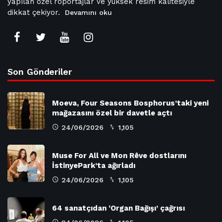
yapılan özel röportajlar ve yüksek resim kalitesiyle
dikkat çekiyor.
Devamını oku
Son Gönderiler
Moeva, Four Seasons Bosphorus’taki yeni
mağazasını özel bir davetle açtı
24/06/2026
1,105
Muse For All ve Mon Rêve dostlarını
İstinyePark’ta ağırladı
24/06/2026
1,105
64 sanatçıdan ‘Organ Bağışı’ çağrısı