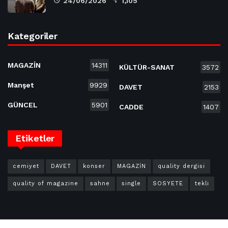
24/06/2026
1,105
Kategoriler
MAGAZİN
14311
KÜLTÜR-SANAT
3572
Manşet
9929
DAVET
2153
GÜNCEL
5901
CADDE
1407
Etiketler
cemiyet
DAVET
konser
MAGAZİN
quality dergisi
quality of magazine
sahne
single
SOSYETE
tekli