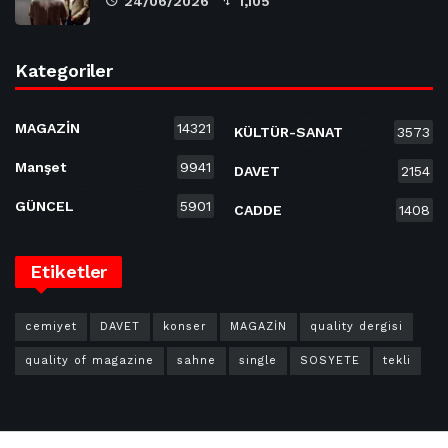
24/06/2026
1,105
Kategoriler
MAGAZİN
14321
KÜLTÜR-SANAT
3573
Manşet
9941
DAVET
2154
GÜNCEL
5901
CADDE
1408
Etiketler
cemiyet
DAVET
konser
MAGAZİN
quality dergisi
quality of magazine
sahne
single
SOSYETE
tekli