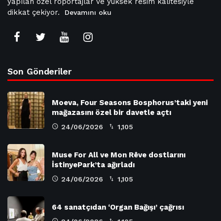
yapılan özel röportajlar ve yüksek resim kalitesiyle
dikkat çekiyor.
Devamını oku
Son Gönderiler
Moeva, Four Seasons Bosphorus’taki yeni
mağazasını özel bir davetle açtı
24/06/2026
1,105
Muse For All ve Mon Rêve dostlarını
İstinyePark’ta ağırladı
24/06/2026
1,105
64 sanatçıdan ‘Organ Bağışı’ çağrısı