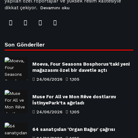
yapılan özel röportajlar ve yüksek resim kalitesiyle
dikkat çekiyor.
Devamını oku
Son Gönderiler
Moeva, Four Seasons Bosphorus’taki yeni
mağazasını özel bir davetle açtı
24/06/2026
1,105
Muse For All ve Mon Rêve dostlarını
İstinyePark’ta ağırladı
24/06/2026
1,105
64 sanatçıdan ‘Organ Bağışı’ çağrısı