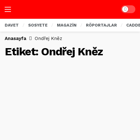
Dark mo
DAVET
SOSYETE
MAGAZİN
RÖPORTAJLAR
CADD
Anasayfa
Ondřej Kněz
Etiket:
Ondřej Kněz