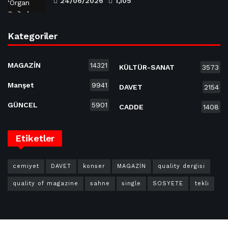
24/06/2026
1,105
Kategoriler
MAGAZİN
14321
KÜLTÜR-SANAT
3573
Manşet
9941
DAVET
2154
GÜNCEL
5901
CADDE
1408
Etiketler
cemiyet
DAVET
konser
MAGAZİN
quality dergisi
quality of magazine
sahne
single
SOSYETE
tekli