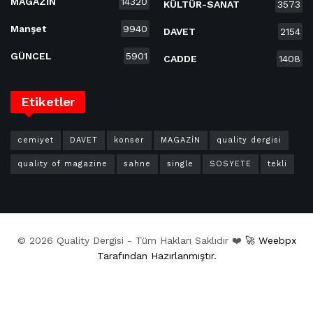
MAGAZİN
14320
KÜLTÜR-SANAT
3573
Manşet
9940
DAVET
2154
GÜNCEL
5901
CADDE
1408
Etiketler
cemiyet
DAVET
konser
MAGAZİN
quality dergisi
quality of magazine
sahne
single
SOSYETE
tekli
© 2026 Quality Dergisi - Tüm Hakları Saklıdır ❤️
🚀 Weebpx
Tarafından Hazırlanmıştır.