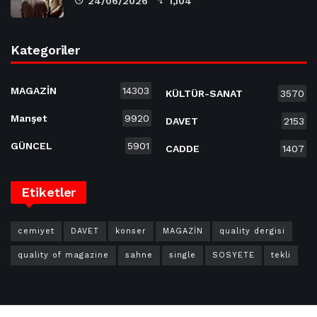
24/06/2026
1,104
Kategoriler
MAGAZİN
14303
KÜLTÜR-SANAT
3570
Manşet
9920
DAVET
2153
GÜNCEL
5901
CADDE
1407
Etiketler
cemiyet
DAVET
konser
MAGAZİN
quality dergisi
quality of magazine
sahne
single
SOSYETE
tekli