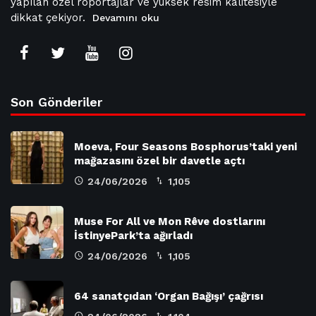
yapılan özel röportajlar ve yüksek resim kalitesiyle
dikkat çekiyor.
Devamını oku
Son Gönderiler
Moeva, Four Seasons Bosphorus’taki yeni
mağazasını özel bir davetle açtı
24/06/2026
1,105
Muse For All ve Mon Rêve dostlarını
İstinyePark’ta ağırladı
24/06/2026
1,105
64 sanatçıdan ‘Organ Bağışı’ çağrısı