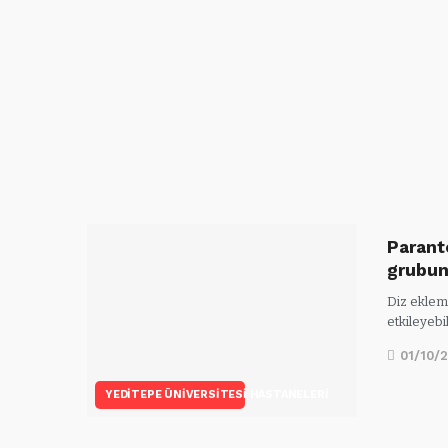
Parant
grubu
Diz eklemi
etkileyebil
01/10/
YEDITEPE ÜNIVERSITESI HASTANELERI