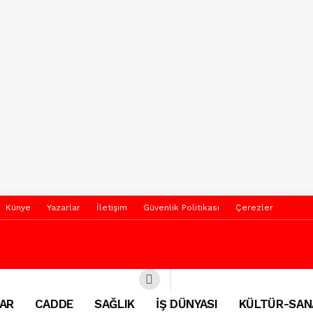
Künye
Yazarlar
İletişim
Güvenlik Politikası
Çerezler
AR
CADDE
SAĞLIK
İŞ DÜNYASI
KÜLTÜR-SAN