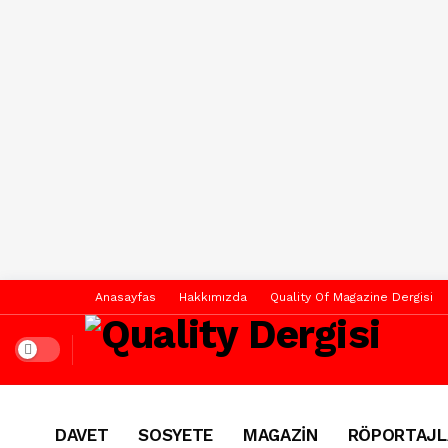
Anasayfas
Hakkımızda
Quality Of Magazine Dergisi
Dark mode
DAVET
SOSYETE
MAGAZİN
RÖPORTAJL