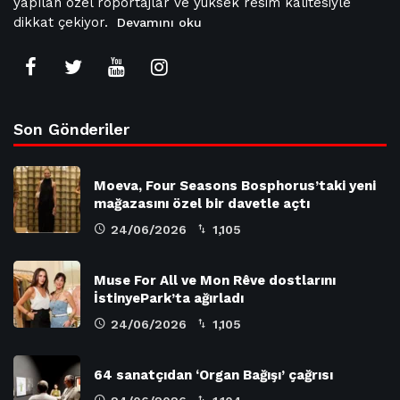
yapılan özel röportajlar ve yüksek resim kalitesiyle
dikkat çekiyor.
Devamını oku
Son Gönderiler
Moeva, Four Seasons Bosphorus’taki yeni
mağazasını özel bir davetle açtı
24/06/2026
1,105
Muse For All ve Mon Rêve dostlarını
İstinyePark’ta ağırladı
24/06/2026
1,105
64 sanatçıdan ‘Organ Bağışı’ çağrısı