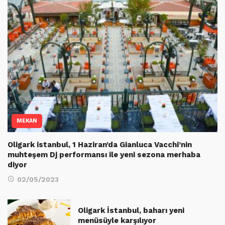
MEKAN
Oligark istanbul, 1 Haziran’da Gianluca Vacchi’nin
muhteşem Dj performansı ile yeni sezona merhaba
diyor
02/05/2023
Oligark İstanbul, baharı yeni
menüsüyle karşılıyor