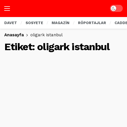
Dark mo
DAVET
SOSYETE
MAGAZİN
RÖPORTAJLAR
CADD
Anasayfa
oligark istanbul
Etiket:
oligark istanbul