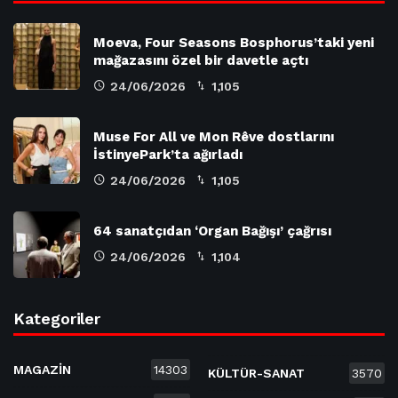
Moeva, Four Seasons Bosphorus’taki yeni
mağazasını özel bir davetle açtı
24/06/2026
1,105
Muse For All ve Mon Rêve dostlarını
İstinyePark’ta ağırladı
24/06/2026
1,105
64 sanatçıdan ‘Organ Bağışı’ çağrısı
24/06/2026
1,104
Kategoriler
MAGAZİN
14303
KÜLTÜR-SANAT
3570