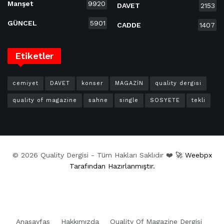
Manşet
9920
DAVET
2153
GÜNCEL
5901
CADDE
1407
Etiketler
cemiyet
DAVET
konser
MAGAZİN
quality dergisi
quality of magazine
sahne
single
SOSYETE
tekli
© 2026 Quality Dergisi - Tüm Hakları Saklıdır ❤️
🚀 Weebpx
Tarafından Hazırlanmıştır.
Anasayfas
Hakkımızda
Quality Of Magazine Dergisi