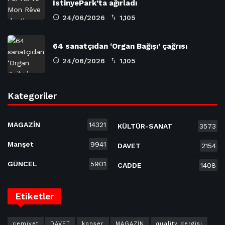
İstinyePark’ta ağırladı
24/06/2026
1,105
64 sanatçıdan ‘Organ Bağışı’ çağrısı
24/06/2026
1,105
Kategoriler
MAGAZİN
14321
KÜLTÜR-SANAT
3573
Manşet
9941
DAVET
2154
GÜNCEL
5901
CADDE
1408
Etiketler
cemiyet
DAVET
konser
MAGAZİN
quality dergisi