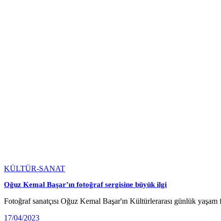
KÜLTÜR-SANAT
Oğuz Kemal Başar’ın fotoğraf sergisine büyük ilgi
Fotoğraf sanatçısı Oğuz Kemal Başar'ın Kültürlerarası günlük yaşam 
17/04/2023