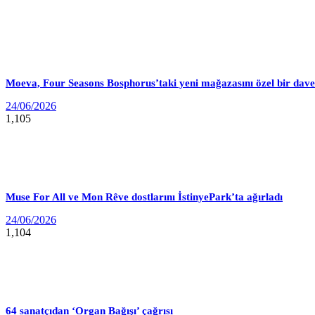
Moeva, Four Seasons Bosphorus’taki yeni mağazasını özel bir davet
24/06/2026
1,105
Muse For All ve Mon Rêve dostlarını İstinyePark’ta ağırladı
24/06/2026
1,104
64 sanatçıdan ‘Organ Bağışı’ çağrısı