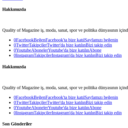
Hakkımızda
Quality of Magazine iş, moda, sanat, spor ve politika dünyasının içinde
0
Facebook
Beğen
Facebook'ta bize katıl
Sayfamızı beğenin
0
Twitter
Takipçiler
Twitter'da bize katılın
Bizi takip edin
0
Youtube
Aboneler
Youtube'da bize katılın
Abone
0
Instagram
Takipçiler
Instagram'da bize katılın
Bizi takip edin
Hakkımızda
Quality of Magazine iş, moda, sanat, spor ve politika dünyasının içinde
0
Facebook
Beğen
Facebook'ta bize katıl
Sayfamızı beğenin
0
Twitter
Takipçiler
Twitter'da bize katılın
Bizi takip edin
0
Youtube
Aboneler
Youtube'da bize katılın
Abone
0
Instagram
Takipçiler
Instagram'da bize katılın
Bizi takip edin
Son Gönderiler