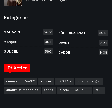
24/06/2026
1,105
Kategoriler
MAGAZİN
14321
KÜLTÜR-SANAT
3573
Manşet
9941
DAVET
2154
GÜNCEL
5901
CADDE
1408
Etiketler
cemiyet
DAVET
konser
MAGAZİN
quality dergisi
quality of magazine
sahne
single
SOSYETE
tekli