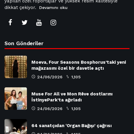
yapılan özel röportajlar ve yüksek resim kalitesiyle
dikkat çekiyor.
Devamını oku
Son Gönderiler
Moeva, Four Seasons Bosphorus’taki yeni
mağazasını özel bir davetle açtı
24/06/2026
1,105
Muse For All ve Mon Rêve dostlarını
İstinyePark’ta ağırladı
24/06/2026
1,105
64 sanatçıdan ‘Organ Bağışı’ çağrısı