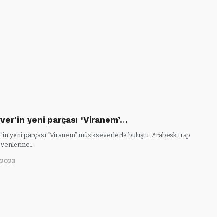
lver’in yeni parçası ‘Viranem’…
r’in yeni parçası “Viranem” müzikseverlerle buluştu. Arabesk trap
sevenlerine…
/2023