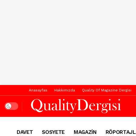
Anasayfas
Hakkımızda
Quality Of Magazine Dergisi
Dark mode
DAVET
SOSYETE
MAGAZİN
RÖPORTAJL