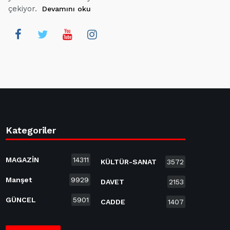
çekiyor.
Devamını oku
Kategoriler
MAGAZİN
14311
KÜLTÜR-SANAT
3572
Manşet
9929
DAVET
2153
GÜNCEL
5901
CADDE
1407