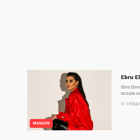
Ebru E
Ebru Elve
tarzıyla 
17/04
MAGAZİN