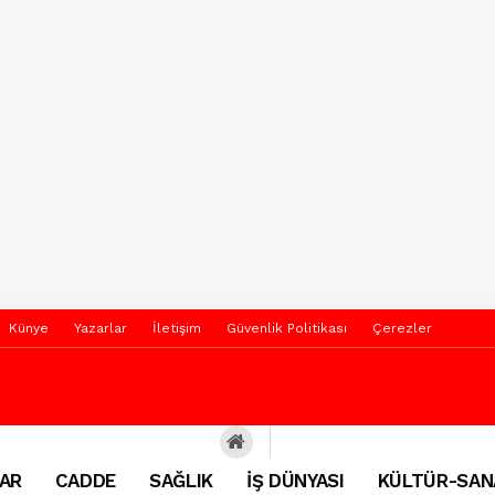
Künye
Yazarlar
İletişim
Güvenlik Politikası
Çerezler
AR
CADDE
SAĞLIK
İŞ DÜNYASI
KÜLTÜR-SAN