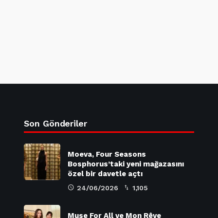
Son Gönderiler
Moeva, Four Seasons
Bosphorus’taki yeni mağazasını
özel bir davetle açtı
24/06/2026
1,105
Muse For All ve Mon Rêve