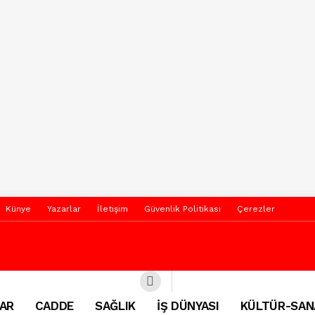
Künye
Yazarlar
İletişim
Güvenlik Politikası
Çerezler
AR
CADDE
SAĞLIK
İŞ DÜNYASI
KÜLTÜR-SAN