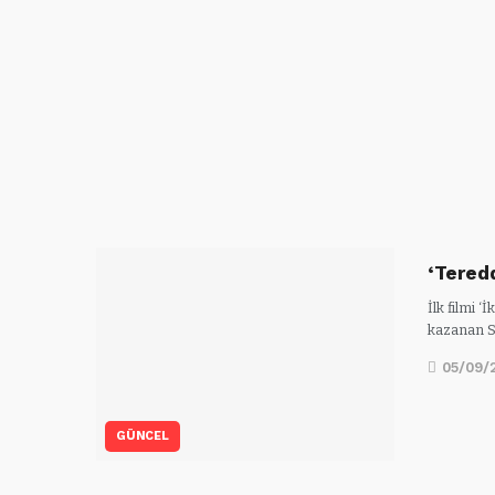
‘Tered
İlk filmi 
kazanan 
05/09/
GÜNCEL