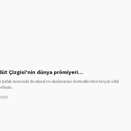
düt Çizgisi’nin dünya prömiyeri…
‘İki Şafak Arasında’ ile ulusal ve uluslararası festivallerden birçok ödül
Selman…
2023