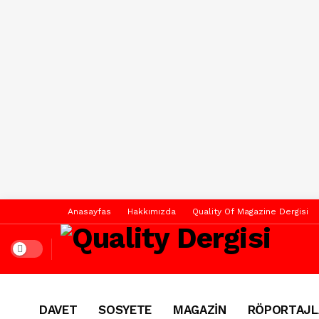
Anasayfas
Hakkımızda
Quality Of Magazine Dergisi
Dark mode
DAVET
SOSYETE
MAGAZİN
RÖPORTAJL