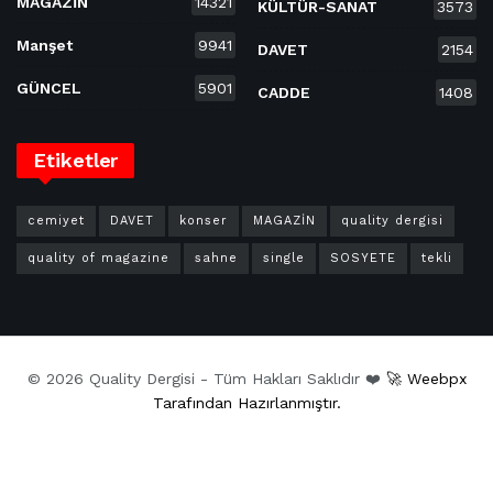
MAGAZİN
14321
KÜLTÜR-SANAT
3573
Manşet
9941
DAVET
2154
GÜNCEL
5901
CADDE
1408
Etiketler
cemiyet
DAVET
konser
MAGAZİN
quality dergisi
quality of magazine
sahne
single
SOSYETE
tekli
© 2026 Quality Dergisi - Tüm Hakları Saklıdır ❤️
🚀 Weebpx
Tarafından Hazırlanmıştır.