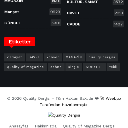
MAGAZİN
14311
KÜLTÜR-SANAT
3572
Manşet
9929
DAVET
2153
GÜNCEL
5901
CADDE
1407
Etiketler
cemiyet
DAVET
konser
MAGAZİN
quality dergisi
quality of magazine
sahne
single
SOSYETE
tekli
© 2026 Quality Dergisi - Tüm Hakları Saklıdır ❤️
🚀 Weebpx
Tarafından Hazırlanmıştır.
Anasayfas
Hakkımızda
Quality Of Magazine Dergisi