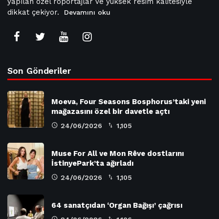
yapılan özel röportajlar ve yüksek resim kalitesiyle
dikkat çekiyor.
Devamını oku
Son Gönderiler
Moeva, Four Seasons Bosphorus’taki yeni
mağazasını özel bir davetle açtı
24/06/2026
1,105
Muse For All ve Mon Rêve dostlarını
İstinyePark’ta ağırladı
24/06/2026
1,105
64 sanatçıdan ‘Organ Bağışı’ çağrısı