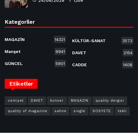
24/06/2026
1,106
Kategoriler
MAGAZİN
14321
KÜLTÜR-SANAT
3573
Manşet
9941
DAVET
2154
GÜNCEL
5901
CADDE
1408
Etiketler
cemiyet
DAVET
konser
MAGAZİN
quality dergisi
quality of magazine
sahne
single
SOSYETE
tekli