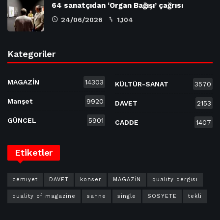
64 sanatçıdan ‘Organ Bağışı’ çağrısı
24/06/2026
1,104
Kategoriler
MAGAZİN
14303
KÜLTÜR-SANAT
3570
Manşet
9920
DAVET
2153
GÜNCEL
5901
CADDE
1407
Etiketler
cemiyet
DAVET
konser
MAGAZİN
quality dergisi
quality of magazine
sahne
single
SOSYETE
tekli