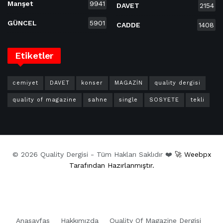
Manşet
9941
DAVET
2154
GÜNCEL
5901
CADDE
1408
Etiketler
cemiyet
DAVET
konser
MAGAZİN
quality dergisi
quality of magazine
sahne
single
SOSYETE
tekli
© 2026 Quality Dergisi - Tüm Hakları Saklıdır ❤️
🚀 Weebpx
Tarafından Hazırlanmıştır.
Anasayfas
Hakkımızda
Quality Of Magazine Dergisi