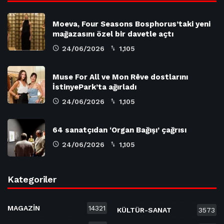
Moeva, Four Seasons Bosphorus’taki yeni
mağazasını özel bir davetle açtı
24/06/2026
1,105
Muse For All ve Mon Rêve dostlarını
İstinyePark’ta ağırladı
24/06/2026
1,105
64 sanatçıdan ‘Organ Bağışı’ çağrısı
24/06/2026
1,105
Kategoriler
MAGAZİN
14321
KÜLTÜR-SANAT
3573