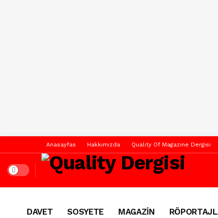
Anasayfas
Hakkımızda
Quality Of Magazine Dergisi
Dark mode
DAVET
SOSYETE
MAGAZİN
RÖPORTAJL