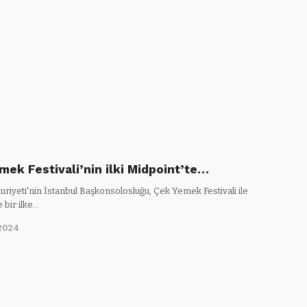
mek Festivali’nin ilki Midpoint’te…
riyeti'nin İstanbul Başkonsolosluğu, Çek Yemek Festivali ile
 bir ilke…
2024