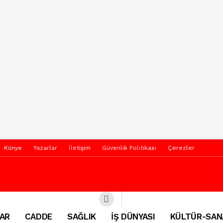
Künye
Yazarlar
İletişim
Güvenlik Politikası
Çerezler
AR
CADDE
SAĞLIK
İŞ DÜNYASI
KÜLTÜR-SAN