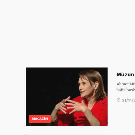
Muzun 
Ahmet Müm
hafta baş
21/11/
MAGAZİN