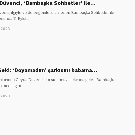
Düvenci, ‘Bambaşka Sohbetler’ ile…
enci, ilgiyle ve de beğenilerek izlenen Bambaşka Sohbetler ile
onunda 11 Eylül…
/2023
Seki: ‘Doyamadım’ şarkısını babama…
larında Ceyda Düvenci'nin sunumuyla ekrana gelen Bambaşka
, önceki gün…
/2023