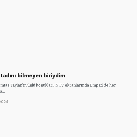
tadını bilmeyen biriydim
taz Taylan'ın ünlü konukları, NTV ekranlarında Empati'de her
ka…
2024