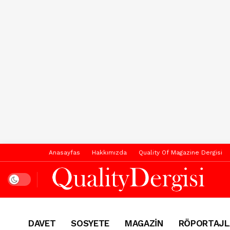
Anasayfas
Hakkımızda
Quality Of Magazine Dergisi
Dark mode
DAVET
SOSYETE
MAGAZİN
RÖPORTAJL