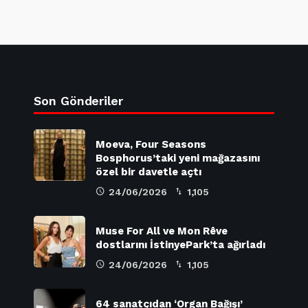
Son Gönderiler
Moeva, Four Seasons
Bosphorus’taki yeni mağazasını
özel bir davetle açtı
24/06/2026
1,105
Muse For All ve Mon Rêve
dostlarını İstinyePark’ta ağırladı
24/06/2026
1,105
64 sanatçıdan ‘Organ Bağışı’