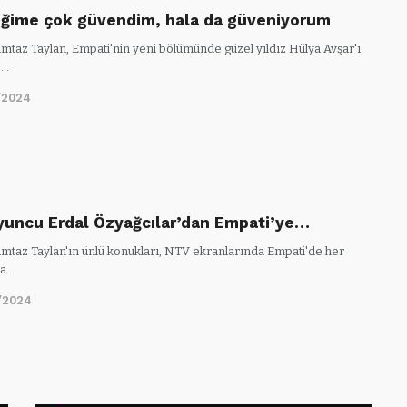
iğime çok güvendim, hala da güveniyorum
taz Taylan, Empati'nin yeni bölümünde güzel yıldız Hülya Avşar'ı
.…
/2024
yuncu Erdal Özyağcılar’dan Empati’ye…
taz Taylan'ın ünlü konukları, NTV ekranlarında Empati'de her
ka…
/2024