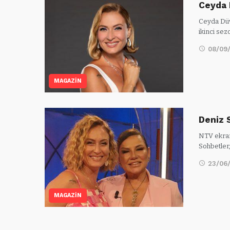
Ceyda 
Ceyda Düv
ikinci sez
08/09
MAGAZİN
Deniz 
NTV ekran
Sohbetler
23/06
MAGAZİN