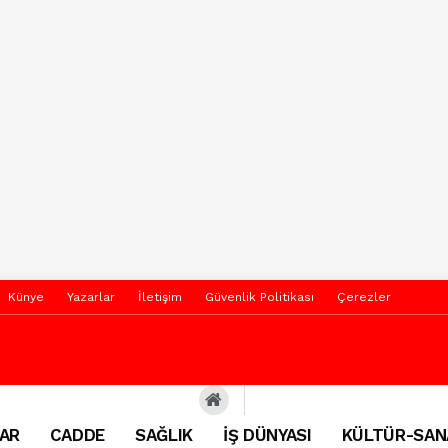
Künye
Yazarlar
İletişim
Güvenlik Politikası
Çerezler
AR
CADDE
SAĞLIK
İŞ DÜNYASI
KÜLTÜR-SAN