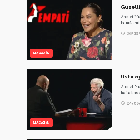
Güzell
Ahmet Müm
konuk etti
26/09
MAGAZİN
Usta o
Ahmet Müm
hafta baş
24/09
MAGAZİN