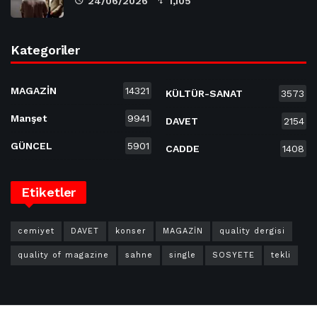
24/06/2026
1,105
Kategoriler
MAGAZİN
14321
KÜLTÜR-SANAT
3573
Manşet
9941
DAVET
2154
GÜNCEL
5901
CADDE
1408
Etiketler
cemiyet
DAVET
konser
MAGAZİN
quality dergisi
quality of magazine
sahne
single
SOSYETE
tekli