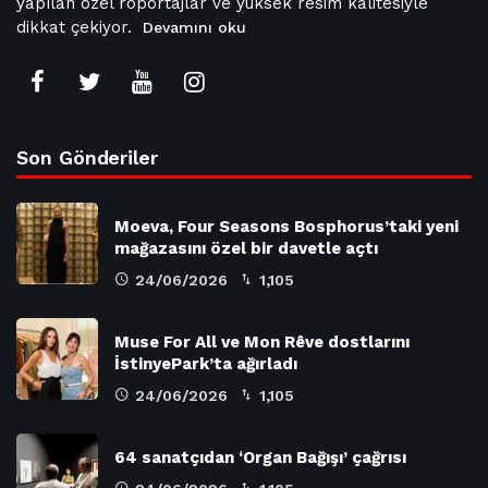
yapılan özel röportajlar ve yüksek resim kalitesiyle
dikkat çekiyor.
Devamını oku
Son Gönderiler
Moeva, Four Seasons Bosphorus’taki yeni
mağazasını özel bir davetle açtı
24/06/2026
1,105
Muse For All ve Mon Rêve dostlarını
İstinyePark’ta ağırladı
24/06/2026
1,105
64 sanatçıdan ‘Organ Bağışı’ çağrısı