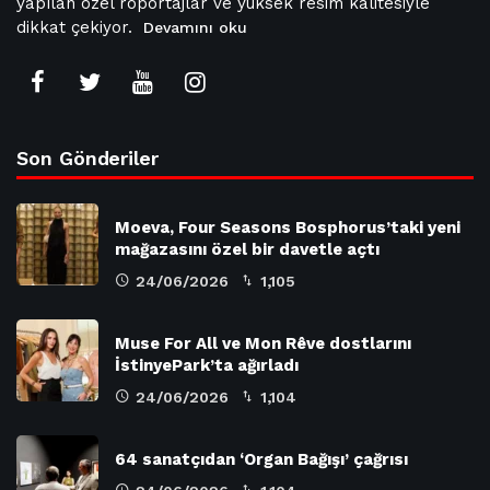
yapılan özel röportajlar ve yüksek resim kalitesiyle
dikkat çekiyor.
Devamını oku
Son Gönderiler
Moeva, Four Seasons Bosphorus’taki yeni
mağazasını özel bir davetle açtı
24/06/2026
1,105
Muse For All ve Mon Rêve dostlarını
İstinyePark’ta ağırladı
24/06/2026
1,104
64 sanatçıdan ‘Organ Bağışı’ çağrısı