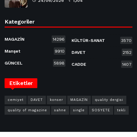
24/06/2026
1,104
Kategoriler
MAGAZİN
14296
KÜLTÜR-SANAT
3570
Manşet
9910
DAVET
2152
GÜNCEL
5898
CADDE
1407
Etiketler
cemiyet
DAVET
konser
MAGAZİN
quality dergisi
quality of magazine
sahne
single
SOSYETE
tekli