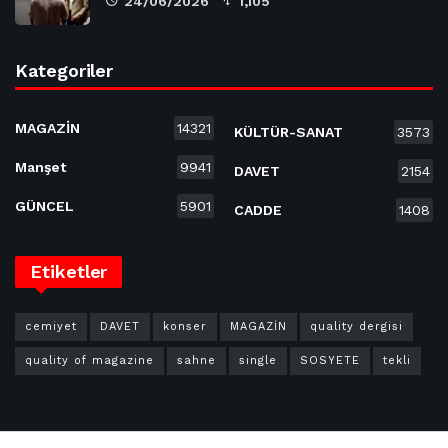
24/06/2026
1,105
Kategoriler
MAGAZİN
14321
KÜLTÜR-SANAT
3573
Manşet
9941
DAVET
2154
GÜNCEL
5901
CADDE
1408
Etiketler
cemiyet
DAVET
konser
MAGAZİN
quality dergisi
quality of magazine
sahne
single
SOSYETE
tekli