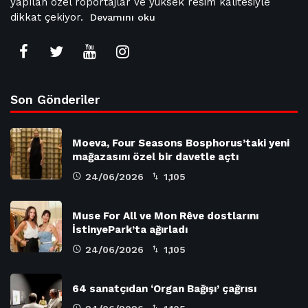
yapılan özel röportajlar ve yüksek resim kalitesiyle
dikkat çekiyor.
Devamını oku
Son Gönderiler
Moeva, Four Seasons Bosphorus’taki yeni
mağazasını özel bir davetle açtı
24/06/2026
1,105
Muse For All ve Mon Rêve dostlarını
İstinyePark’ta ağırladı
24/06/2026
1,105
64 sanatçıdan ‘Organ Bağışı’ çağrısı