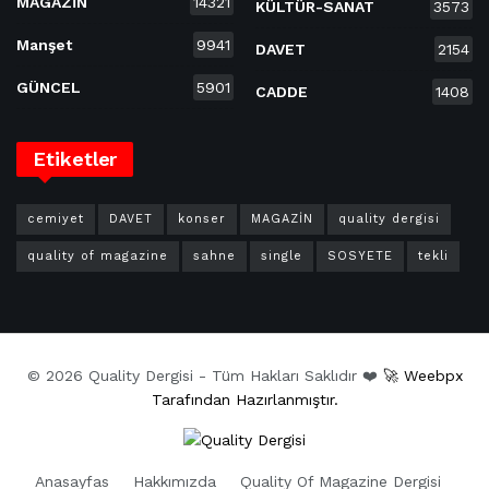
MAGAZİN
14321
KÜLTÜR-SANAT
3573
Manşet
9941
DAVET
2154
GÜNCEL
5901
CADDE
1408
Etiketler
cemiyet
DAVET
konser
MAGAZİN
quality dergisi
quality of magazine
sahne
single
SOSYETE
tekli
© 2026 Quality Dergisi - Tüm Hakları Saklıdır ❤️
🚀 Weebpx
Tarafından Hazırlanmıştır.
Anasayfas
Hakkımızda
Quality Of Magazine Dergisi