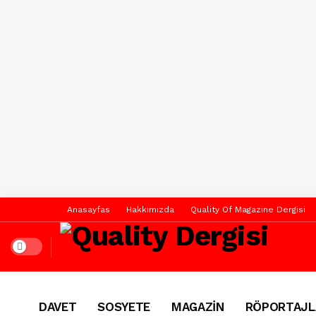
Anasayfas
Hakkımızda
Quality Of Magazine Dergisi
Dark mode
DAVET
SOSYETE
MAGAZİN
RÖPORTAJL