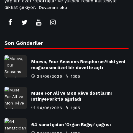
yapılan özel röportajlar ve yüksek resim kalitesiyle
dikkat çekiyor.
Devamını oku
Son Gönderiler
Moeva, Four Seasons Bosphorus’taki yeni
mağazasını özel bir davetle açtı
24/06/2026
1,105
Muse For All ve Mon Rêve dostlarını
İstinyePark’ta ağırladı
24/06/2026
1,105
64 sanatçıdan ‘Organ Bağışı’ çağrısı