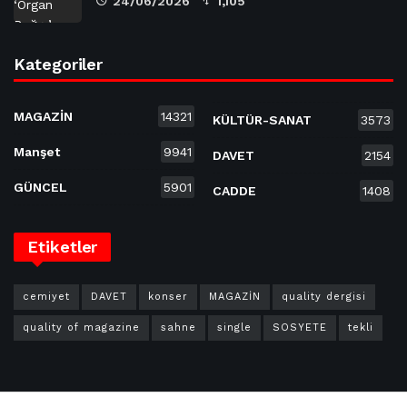
24/06/2026
1,105
Kategoriler
MAGAZİN
14321
KÜLTÜR-SANAT
3573
Manşet
9941
DAVET
2154
GÜNCEL
5901
CADDE
1408
Etiketler
cemiyet
DAVET
konser
MAGAZİN
quality dergisi
quality of magazine
sahne
single
SOSYETE
tekli