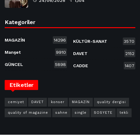
24/06/2026
1,104
Kategoriler
MAGAZİN
14296
KÜLTÜR-SANAT
3570
Manşet
9910
DAVET
2152
GÜNCEL
5898
CADDE
1407
Etiketler
cemiyet
DAVET
konser
MAGAZİN
quality dergisi
quality of magazine
sahne
single
SOSYETE
tekli