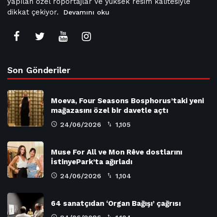
yapılan özel röportajlar ve yüksek resim kalitesiyle
dikkat çekiyor.
Devamını oku
Son Gönderiler
Moeva, Four Seasons Bosphorus’taki yeni
mağazasını özel bir davetle açtı
24/06/2026
1,105
Muse For All ve Mon Rêve dostlarını
İstinyePark’ta ağırladı
24/06/2026
1,104
64 sanatçıdan ‘Organ Bağışı’ çağrısı