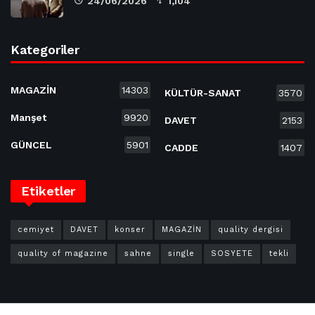
24/06/2026
1,104
Kategoriler
MAGAZİN
14303
KÜLTÜR-SANAT
3570
Manşet
9920
DAVET
2153
GÜNCEL
5901
CADDE
1407
Etiketler
cemiyet
DAVET
konser
MAGAZİN
quality dergisi
quality of magazine
sahne
single
SOSYETE
tekli