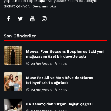
yapılan özel röportajlar ve yüksek resim kalitesiyle
dikkat çekiyor.
Devamını oku
Son Gönderiler
Moeva, Four Seasons Bosphorus’taki yeni
mağazasını özel bir davetle açtı
24/06/2026
1,105
Muse For All ve Mon Rêve dostlarını
İstinyePark’ta ağırladı
24/06/2026
1,105
64 sanatçıdan ‘Organ Bağışı’ çağrısı